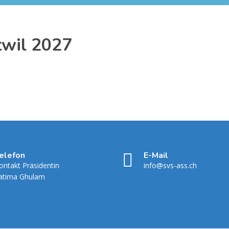
twil 2027
elefon
E-Mail
ontakt Präsidentin
info@svs-ass.ch
atima Ghulam