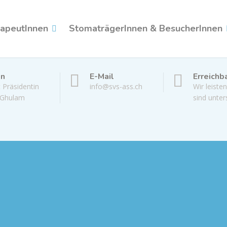
apeutInnen
StomaträgerInnen & BesucherInnen
on
E-Mail
Erreichb
 Präsidentin
info@svs-ass.ch
Wir leisten
 Ghulam
sind unter