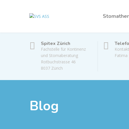
Stomather
Spitex Zürich
Telef
Fachstelle für Kontinenz
Kontakt
und Stomaberatung
Fatima
Rotbuchstrasse 46
8037 Zürich
Blog