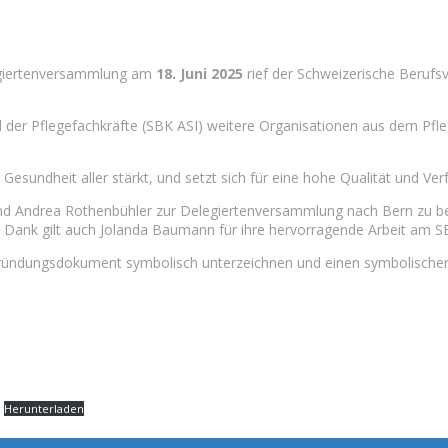
legiertenversammlung am
18. Juni 2025
rief der Schweizerische Berufs
 Pflegefachkräfte (SBK ASI) weitere Organisationen aus dem Pflegebe
 Gesundheit aller stärkt, und setzt sich für eine hohe Qualität und Ver
nd Andrea Rothenbühler zur Delegiertenversammlung nach Bern zu beg
n Dank gilt auch Jolanda Baumann für ihre hervorragende Arbeit am S
 Gründungsdokument symbolisch unterzeichnen und einen symbolischen 
Herunterladen