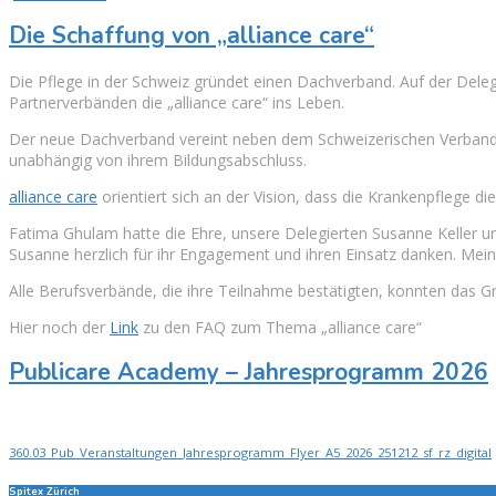
Die Schaffung von „alliance care“
Die Pflege in der Schweiz gründet einen Dachverband. Auf der De
Partnerverbänden die „alliance care“ ins Leben.
Der neue Dachverband vereint neben dem Schweizerischen Verband der
unabhängig von ihrem Bildungsabschluss.
alliance care
orientiert sich an der Vision, dass die Krankenpflege die
Fatima Ghulam hatte die Ehre, unsere Delegierten Susanne Keller u
Susanne herzlich für ihr Engagement und ihren Einsatz danken. Mei
Alle Berufsverbände, die ihre Teilnahme bestätigten, konnten das
Hier noch der
Link
zu den FAQ zum Thema „alliance care“
Publicare Academy – Jahresprogramm 2026
360.03_Pub_Veranstaltungen_Jahresprogramm_Flyer_A5_2026_251212_sf_rz_digital
Spitex Zürich