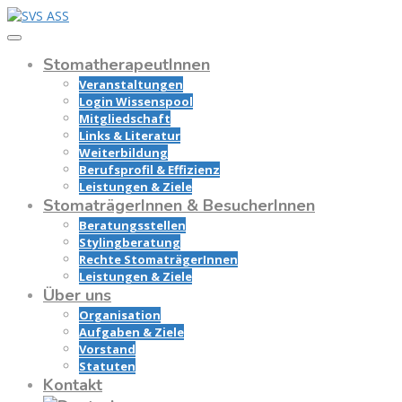
StomatherapeutInnen
Veranstaltungen
Login Wissenspool
Mitgliedschaft
Links & Literatur
Weiterbildung
Berufsprofil & Effizienz
Leistungen & Ziele
StomaträgerInnen & BesucherInnen
Beratungsstellen
Stylingberatung
Rechte StomaträgerInnen
Leistungen & Ziele
Über uns
Organisation
Aufgaben & Ziele
Vorstand
Statuten
Kontakt